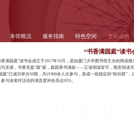
本馆概况
服务指南
特色空间
文化活动
“书香满园庭”读书
书香满园庭”读书会成立于2017年10月，是由厦门大学图书馆主办的阅
为灵感，书香充盈“圆”庭，庭园香书满架——正读倒读皆可，寓意阅读无定
园庭”已成功举办50期，共计900余人次参与，形成一批稳定的“粉丝群
参与读者对活动的满意度评价高达95%。