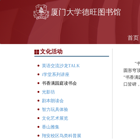
跳转到主要内容
厦门大学德旺图书馆
首页
文化活动
“
英语交流沙龙TALK
圆形穹顶
i学堂系列讲座
“书香满
书香满园庭读书会
口皆碑，
光影坊
剧本朗读会
智力玩具体验
文化艺术展览
香山雅集
翔安校区鸟类科普展