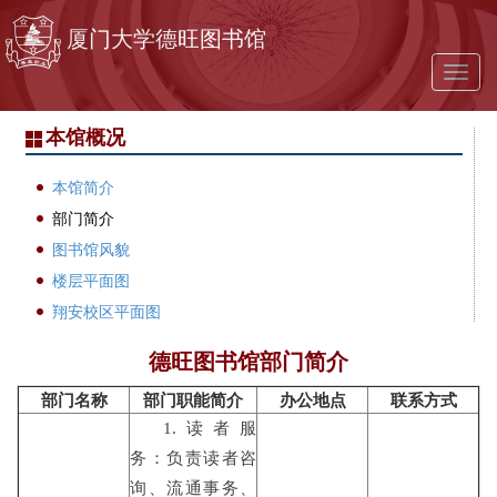
跳转到主要内容
厦门大学德旺图书馆
Toggl
naviga
本馆概况
本馆简介
部门简介
图书馆风貌
楼层平面图
翔安校区平面图
德旺图书馆部门简介
部门名称
部门职能简介
办公地点
联系方式
1.读者服
务：负责读者咨
询、流通事务、